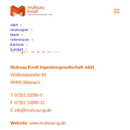
start
leistungen
team
referenzen
karriere
impressum
kontakt
Muhsau Kindl Ingenieurgesellschaft mbH
Wolfentalstraße 49
88400 Biberach
T 07351 53990-0
F 07351 53990-31
E info@muhsau-ig.de
Website:
www.muhsau-ig.de