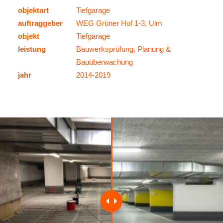
objektart
Tiefgarage
auftraggeber
WEG Grüner Hof 1-3, Ulm
objekt
Tiefgarage
leistung
Bauwerksprüfung, Planung &
Bauüberwachung
jahr
2014-2019