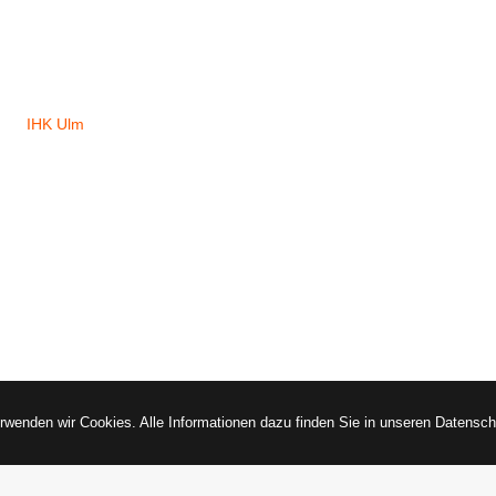
IHK Ulm
erwenden wir Cookies. Alle Informationen dazu finden Sie in unseren Datens
tiefgarage grüner hof - ulm